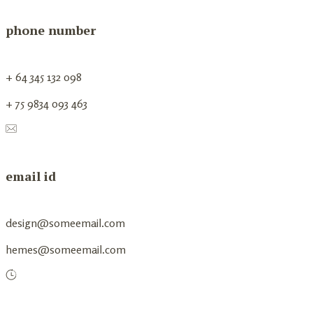
phone number
+ 64 345 132 098
+ 75 9834 093 463
email id
design@someemail.com
hemes@someemail.com