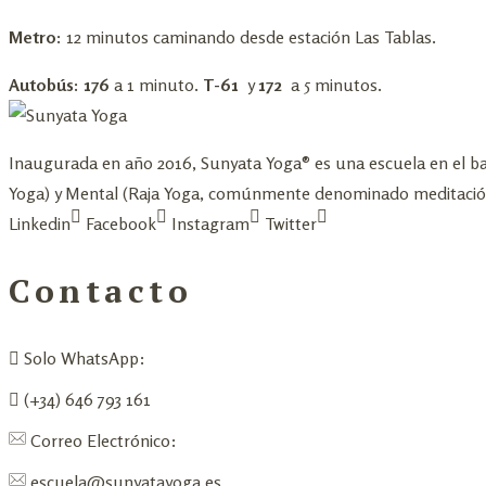
Metro:
12 minutos caminando desde estación Las Tablas.
Autobús: 176
a 1 minuto.
T-61
y
172
a 5 minutos.
Inaugurada en año 2016, Sunyata Yoga® es una escuela en el bar
Yoga) y Mental (Raja Yoga, comúnmente denominado meditació
Linkedin
Facebook
Instagram
Twitter
Contacto
Solo WhatsApp:
(+34) 646 793 161
Correo Electrónico:
escuela@sunyatayoga.es