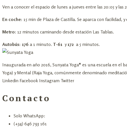
Ven a conocer el espacio de lunes a jueves entre las 20:05 y las 2
En coche:
15 min de Plaza de Castilla. Se aparca con facilidad, y 
Metro:
12 minutos caminando desde estación Las Tablas.
Autobús: 176
a 1 minuto.
T-61
y
172
a 5 minutos.
Inaugurada en año 2016, Sunyata Yoga® es una escuela en el bar
Yoga) y Mental (Raja Yoga, comúnmente denominado meditació
Linkedin
Facebook
Instagram
Twitter
Contacto
Solo WhatsApp:
(+34) 646 793 161