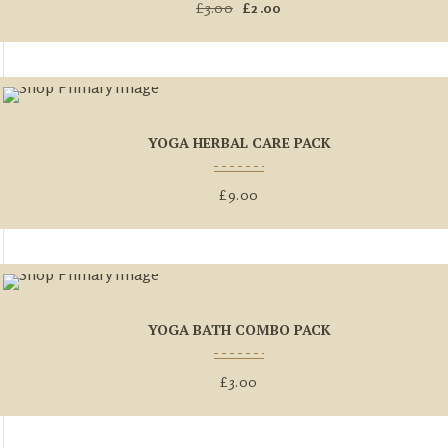
£
3.00
El
£
2.00
El
precio
precio
original
actual
era:
es:
£3.00.
£2.00.
YOGA HERBAL CARE PACK
£
9.00
YOGA BATH COMBO PACK
£
3.00