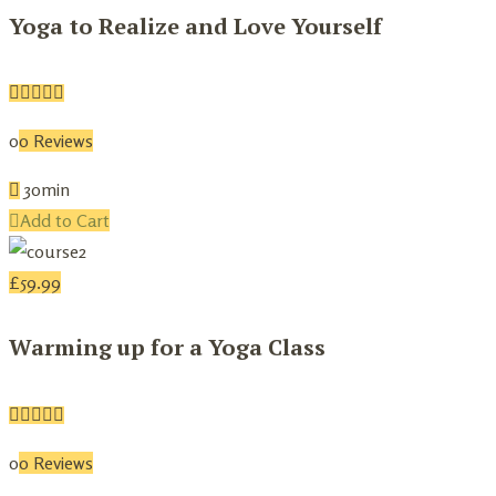
Yoga to Realize and Love Yourself
0
0 Reviews
30min
Add to Cart
£
59.99
Warming up for a Yoga Class
0
0 Reviews