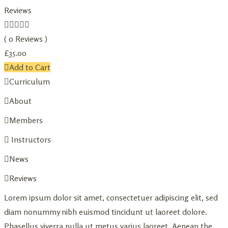
Reviews
( 0 Reviews )
£
35.00
Add to Cart
Curriculum
About
Members
Instructors
News
Reviews
Lorem ipsum dolor sit amet, consectetuer adipiscing elit, sed
diam nonummy nibh euismod tincidunt ut laoreet dolore.
Phasellus viverra nulla ut metus varius laoreet. Aenean the