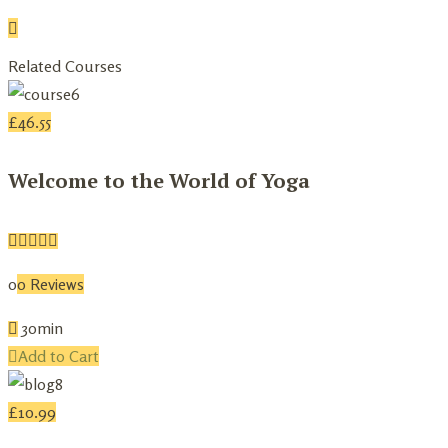
Related Courses
£
46.55
Welcome to the World of Yoga
0
0 Reviews
30min
Add to Cart
£
10.99