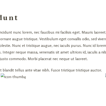
idunt
incidunt nunc lorem, nec faucibus mi facilisis eget. Mauris laoreet
 eu ornare augue tristique. Vestibulum eget convallis odio, sed vi
a molestie. Nunc et tristique augue, nec iaculis purus. Nunc id lo
 Integer neque massa, venenatis sit amet ultrices id, iaculis a ni
d justo commodo. Morbi placerat nec neque ut laoreet.
 blandit tellus ante vitae nibh. Fusce tristique tristique auctor.