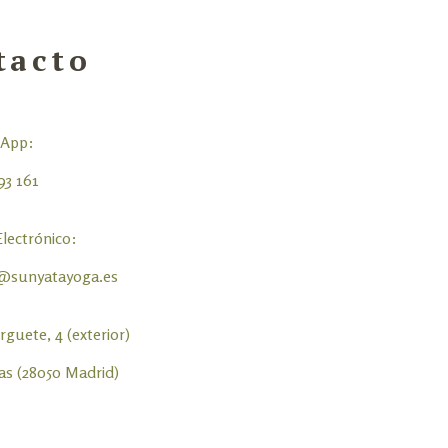
tacto
sApp:
93 161
lectrónico:
@sunyatayoga.es
rguete, 4 (exterior)
as (28050 Madrid)