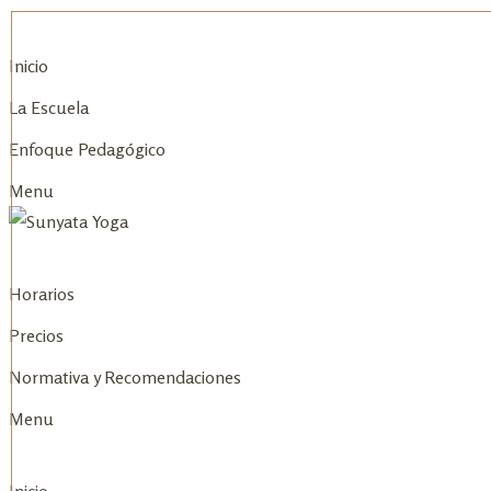
Skip
to
Inicio
content
La Escuela
Enfoque Pedagógico
Menu
Horarios
Precios
Normativa y Recomendaciones
Menu