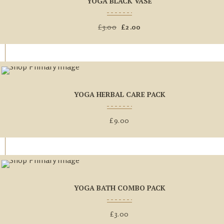
YOGA BLACK VASE
£
3.00
El
£
2.00
El
precio
precio
original
actual
era:
es:
£3.00.
£2.00.
YOGA HERBAL CARE PACK
£
9.00
YOGA BATH COMBO PACK
£
3.00