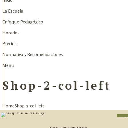
Inicio
La Escuela
Enfoque Pedagógico
Horarios
Precios
Normativa y Recomendaciones
Menu
Shop-2-col-left
Home
Shop-2-col-left
SA