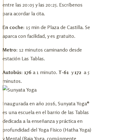
entre las 20:05 y las 20:25. Escríbenos
para acordar la cita.
En coche:
15 min de Plaza de Castilla. Se
aparca con facilidad, y es gratuito.
Metro:
12 minutos caminando desde
estación Las Tablas.
Autobús: 176
a 1 minuto.
T-61
y
172
a 5
minutos.
Inaugurada en año 2016, Sunyata Yoga®
es una escuela en el barrio de las Tablas
dedicada a la enseñanza y práctica en
profundidad del Yoga Físico (Hatha Yoga)
y Mental (Raja Yoga, comúnmente