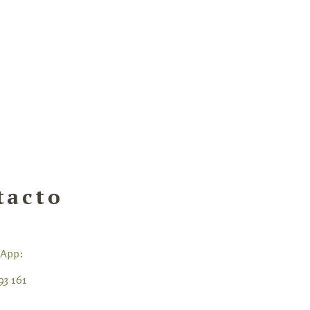
tacto
sApp:
93 161